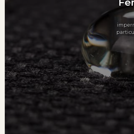
Fer
imperm
partic