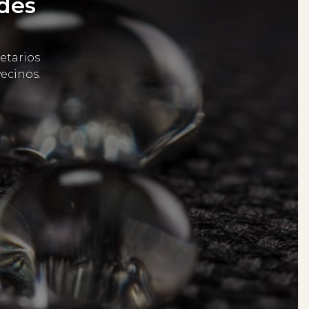
ades
etarios
ecinos.