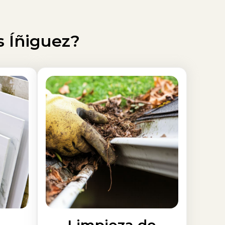
s Íñiguez?
Limpieza de