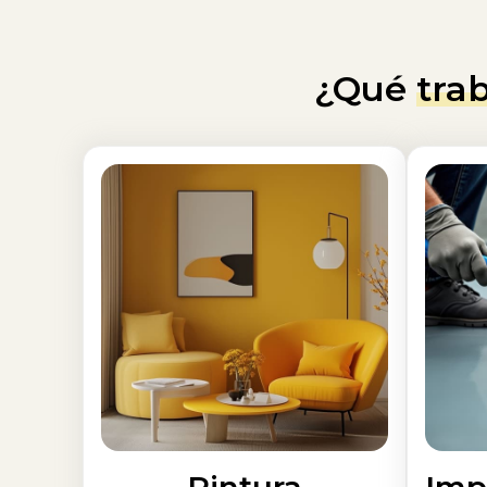
¿Qué
tra
Pintura
Imp