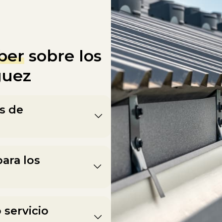
ber
sobre los
guez
s de
para los
 servicio